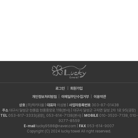
로그인
|
회원가입
개인정보처리방침
|
이메일무단수집거부
|
이용약관
상호
(주)럭키타올 |
대표자
이상봉 |
사업자등록번호
303-87-01438
주소
대구시 달성군 현풍읍 현풍중앙로 118(본사) | 대구시 달성군 구지면 달성 2차 1로 95(공장)
TEL
053-617-3333(공장), 053-614-7138(본사) |
MOBILE
010-3520-7138, 010-
9277-8559
E-mail
lucky9588@naver.com |
FAX
053-614-9007
Copyright (C) 2024 lucky towel All right reserved.