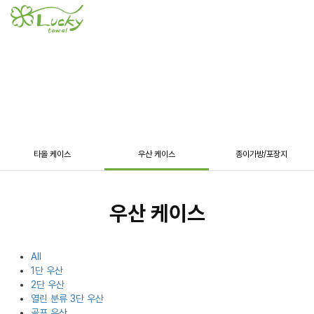
Toggl
navig
LUCKY TOWEL
선물세트/포장
타올 케이스
우산 케이스
종이가방/포장지
우산 케이스
All
1단 우산
2단 우산
열린 분류
3단 우산
골프 우산