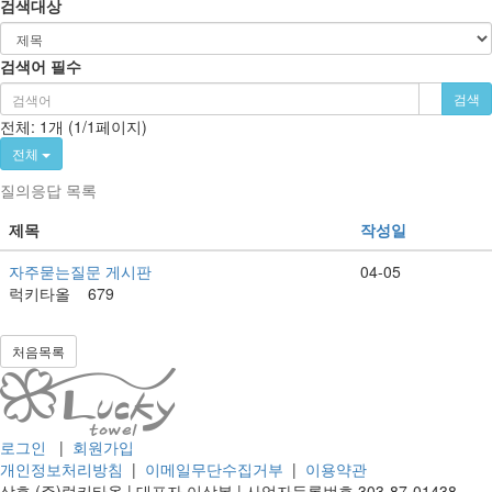
검색대상
검색어
필수
검색
전체: 1개 (1/1페이지)
전체
질의응답 목록
제목
작성일
자주묻는질문 게시판
04-05
럭키타올
679
처음목록
로그인
|
회원가입
개인정보처리방침
|
이메일무단수집거부
|
이용약관
상호
(주)럭키타올 |
대표자
이상봉 |
사업자등록번호
303-87-01438