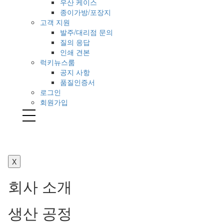
우산 케이스
종이가방/포장지
고객 지원
발주/대리점 문의
질의 응답
인쇄 견본
럭키뉴스룸
공지 사항
품질인증서
로그인
회원가입
Toggl
naviga
X
회사 소개
생산 공정