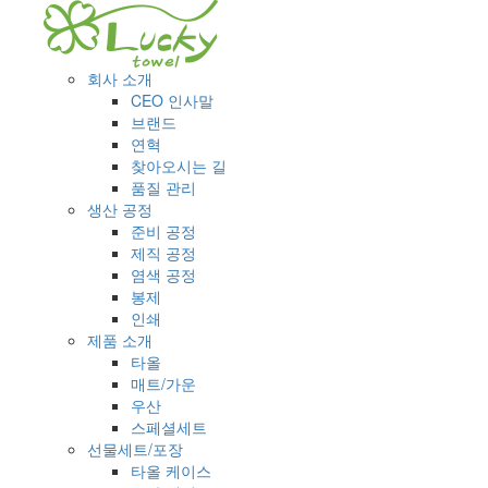
회사 소개
CEO 인사말
브랜드
연혁
찾아오시는 길
품질 관리
생산 공정
준비 공정
제직 공정
염색 공정
봉제
인쇄
제품 소개
타올
매트/가운
우산
스페셜세트
선물세트/포장
타올 케이스