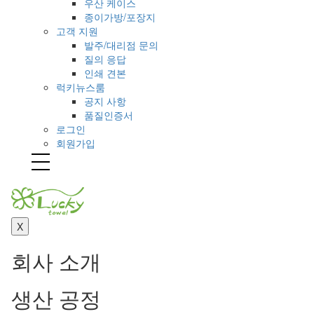
우산 케이스
종이가방/포장지
고객 지원
발주/대리점 문의
질의 응답
인쇄 견본
럭키뉴스룸
공지 사항
품질인증서
로그인
회원가입
Toggl
naviga
X
회사 소개
생산 공정