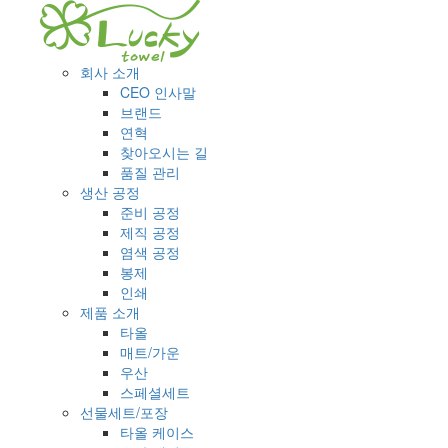
회사 소개
CEO 인사말
브랜드
연혁
찾아오시는 길
품질 관리
생산 공정
준비 공정
제직 공정
염색 공정
봉제
인쇄
제품 소개
타올
매트/가운
우산
스페셜세트
선물세트/포장
타올 케이스