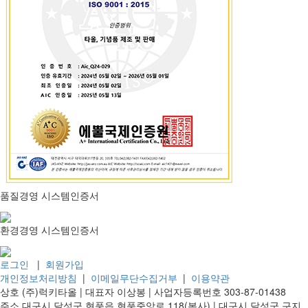
품질경영 시스템인증서
환경경영 시스템인증서
로그인
|
회원가입
개인정보처리방침
|
이메일무단수집거부
|
이용약관
상호
(주)럭키타올 |
대표자
이상봉 |
사업자등록번호
303-87-01438
주소
대구시 달성군 현풍읍 현풍중앙로 118(본사) | 대구시 달성군 구지