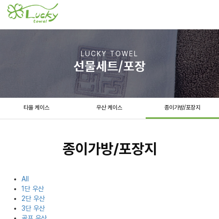
Toggl
navig
LUCKY TOWEL
선물세트/포장
타올 케이스
우산 케이스
종이가방/포장지
종이가방/포장지
All
1단 우산
2단 우산
3단 우산
골프 우산