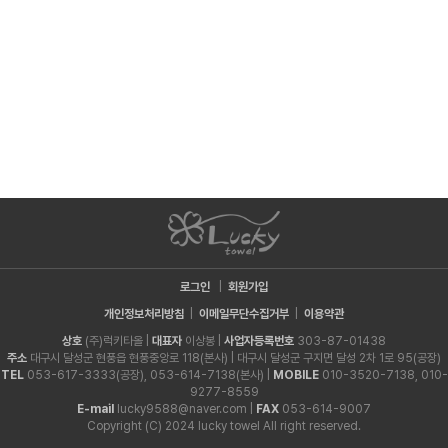
로그인
|
회원가입
개인정보처리방침
|
이메일무단수집거부
|
이용약관
상호
(주)럭키타올 |
대표자
이상봉 |
사업자등록번호
303-87-01438
주소
대구시 달성군 현풍읍 현풍중앙로 118(본사) | 대구시 달성군 구지면 달성 2차 1로 95(공장)
TEL
053-617-3333(공장), 053-614-7138(본사) |
MOBILE
010-3520-7138, 010-
9277-8559
E-mail
lucky9588@naver.com |
FAX
053-614-9007
Copyright (C) 2024 lucky towel All right reserved.